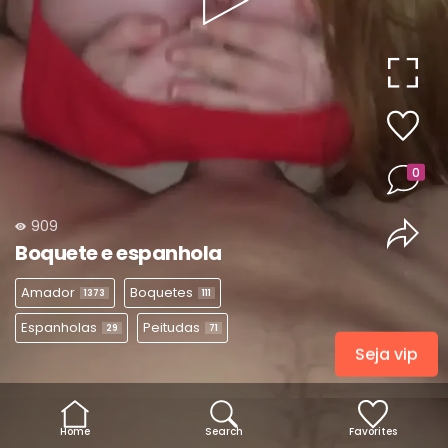
Play
Video
0
909
Boquete e espanhola
Amador
Boquetes
1373
111
Espanholas
Peitudas
29
71
Seja vip
Home
Search
Favorites