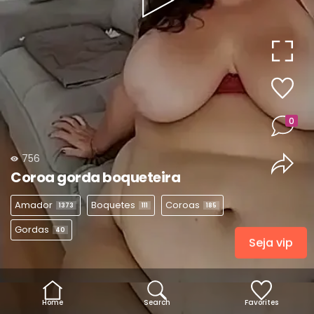
Play
Video
0
756
Coroa gorda boqueteira
Amador
Boquetes
Coroas
1373
111
185
Gordas
40
Seja vip
Home
Search
Favorites