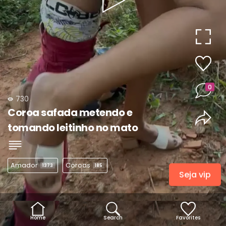
Play
Video
0
730
Coroa safada metendo e
tomando leitinho no mato
Amador
Coroas
1373
185
Seja vip
Home
Search
Favorites