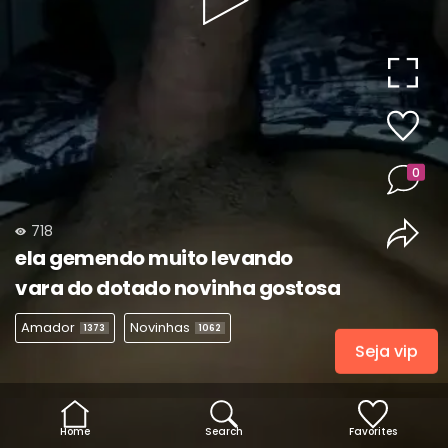
Play
Video
0
718
ela gemendo muito levando
vara do dotado novinha gostosa
Amador
Novinhas
1373
1062
Seja vip
Home
Search
Favorites