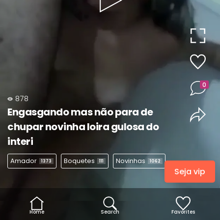
Play
Video
0
878
Engasgando mas não para de
chupar novinha loira gulosa do
interi
Amador
Boquetes
Novinhas
1373
111
1062
Seja vip
Home
Search
Favorites