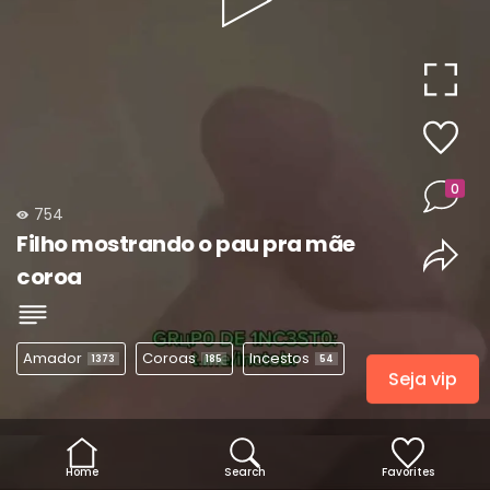
Play
Video
0
754
Filho mostrando o pau pra mãe
coroa
Amador
Coroas
Incestos
1373
185
54
Seja vip
Home
Search
Favorites