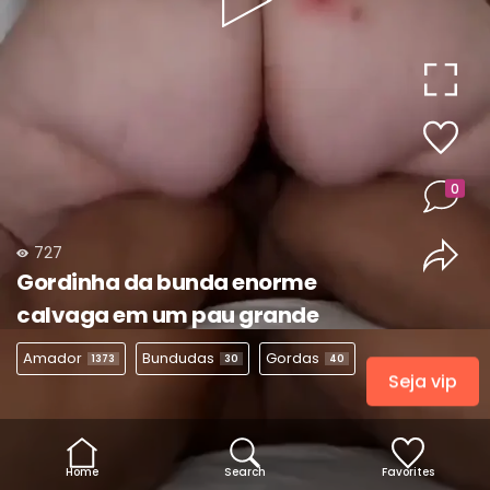
Play
Video
0
727
Gordinha da bunda enorme
calvaga em um pau grande
Amador
Bundudas
Gordas
1373
30
40
Seja vip
Home
Search
Favorites