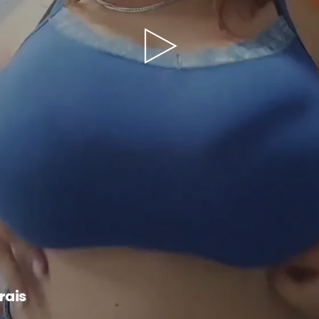
Play
Video
rais