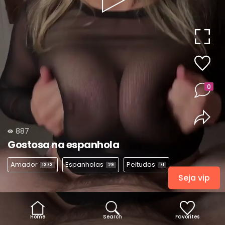
Play
Video
0
887
Gostosa na espanhola
Amador
Espanholas
Peitudas
1373
29
71
Seja vip
Home
Search
Favorites