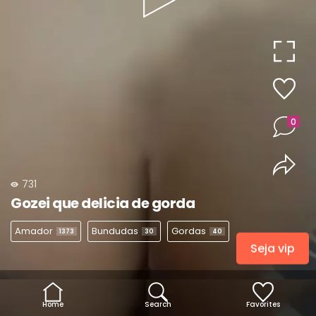
Play
Video
0
731
Gozei que delicia de gorda
Amador
Bundudas
Gordas
1373
30
40
Seja vip
Home
Search
Favorites