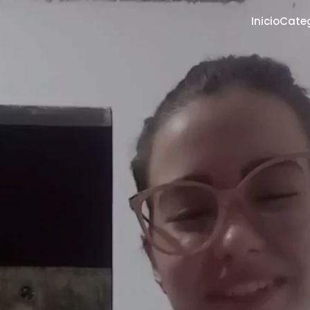
Inicio
Cate