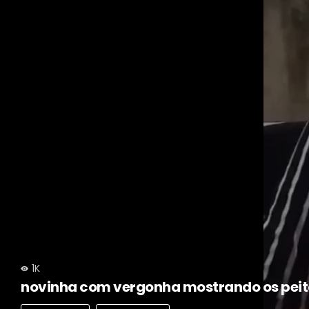
1K
novinha com vergonha mostrando os peito