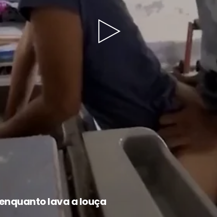
Play
Video
enquanto lava a louça