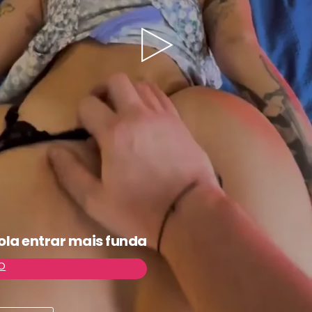
Play
Video
ola entrar mais funda
O