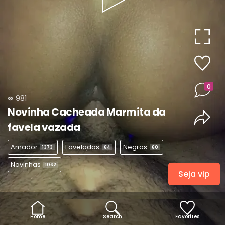
Play
Video
0
981
Novinha Cacheada Marmita da
favela vazada
Amador
Faveladas
Negras
1373
64
60
Novinhas
1062
Seja vip
Home
Search
Favorites