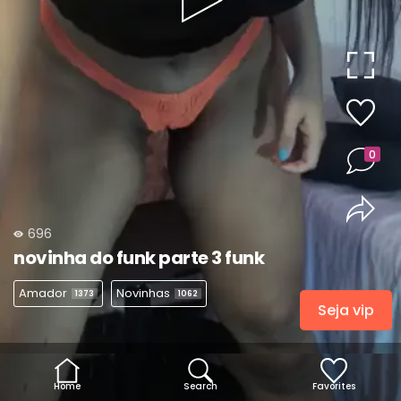
Play
Video
0
696
novinha do funk parte 3 funk
Amador
Novinhas
1373
1062
Seja vip
Home
Search
Favorites