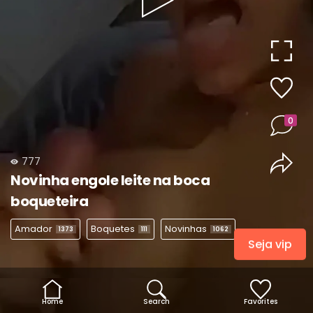
Play
Video
0
777
Novinha engole leite na boca
boqueteira
Amador
Boquetes
Novinhas
1373
111
1062
Seja vip
Home
Search
Favorites