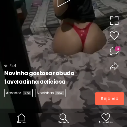
Play
Video
0
724
Novinha gostosa rabuda
faveladinha deliciosa
Amador
Novinhas
1373
1062
Seja vip
Home
Search
Favorites