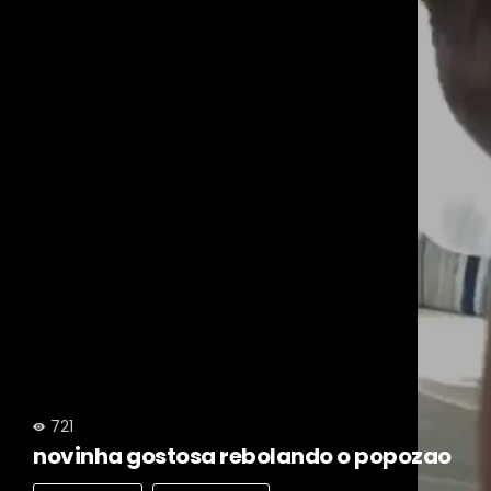
721
novinha gostosa rebolando o popozao