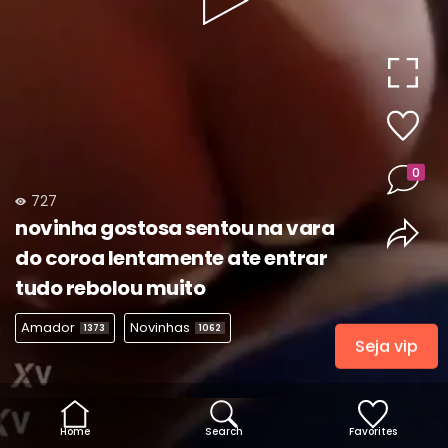
Play
Video
0
727
novinha gostosa sentou na vara
do coroa lentamente ate entrar
tudo rebolou muito
Amador
Novinhas
1373
1062
Seja vip
Home
Search
Favorites