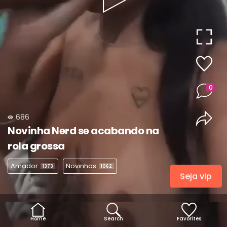
Play
Video
0
686
Novinha Nerd se acabando na
rola grossa
Amador
Novinhas
1373
1062
Seja vip
Home
Search
Favorites