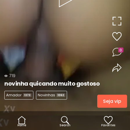
Play
Video
0
719
novinha quicando muito gostoso
Amador
Novinhas
1373
1062
Seja vip
Home
Search
Favorites