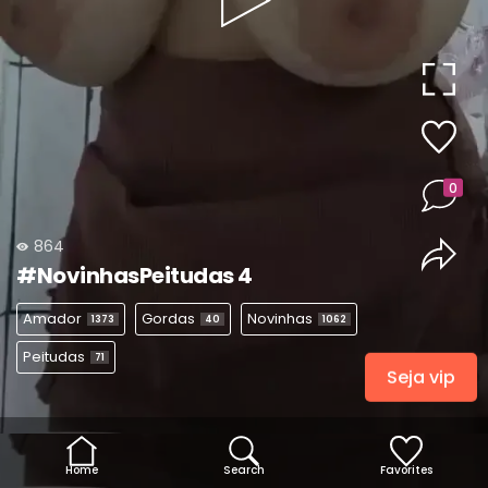
Play
Video
0
864
#NovinhasPeitudas 4
Amador
Gordas
Novinhas
1373
40
1062
Peitudas
71
Seja vip
Home
Search
Favorites