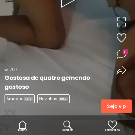
Play
Video
0
707
Gostosa de quatro gemendo
gostoso
Amador
Novinhas
1373
1062
Seja vip
Home
Search
Favorites