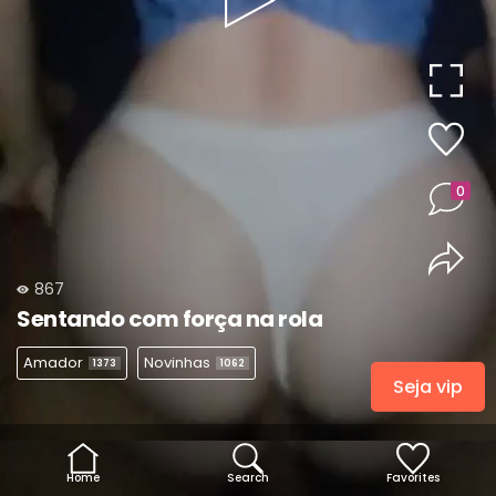
Play
Video
0
867
Sentando com força na rola
Amador
Novinhas
1373
1062
Seja vip
Home
Search
Favorites